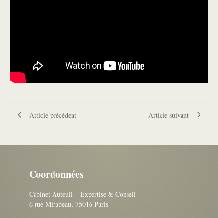
Article précédent
Article suivant
Coordonnées
Cabinet Auteuil – Expertise & Conseil
6 rue Mirabeau, 75016 Paris