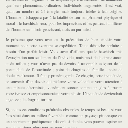
que leurs phénomènes ordinaires, individuels, augmentés, il est vrai,
quant au nombre et à l’énergie, mais toujours fidèles à leur origine.
L’homme n’échappera pas à la fatalité de son tempérament physique et
moral : le haschisch sera, pour les impressions et les pensées familières
de l’homme un miroir grossissant, mais un pur miroir.
Je présume que vous avez eu la précaution de bien choisir votre
moment pour cette aventureuse expédition. Toute débauche parfaite a
besoin d’un parfait loisir. Vous savez d’ailleurs que le haschisch crée
l’exagération non-seulement de l’individu, mais aussi de la circonstance
et du milieu ; vous n’avez pas de devoirs à accomplir exigeant de la
ponctualité, de l’exactitude ; point de chagrins de famille ; point de
douleurs d’amour. Il faut y prendre garde. Ce chagrin, cette inquiétude,
ce souvenir d’un devoir qui réclame votre volonté et votre attention à
une minute déterminée, viendraient sonner comme un glas à travers
votre ivresse et empoisonneraient votre plaisir. L’inquiétude deviendrait
angoisse ; le chagrin, torture.
Si, toutes ces conditions préalables observées, le temps est beau, si vous
êtes situé dans un milieu favorable, comme un paysage pittoresque ou
un appartement poétiquement décoré, si de plus vous pouvez espérer un
peu de musique, alors tout est pour le mieux.