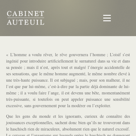
« L’homme a voulu rêver, le rêve gouvernera l’homme ; L’oisif s’est
ingénié pour introduire artificiellement le surnaturel dans sa vie et dans
sa pensée ; mais il n’est, après tout et malgré l’énergie accidentelle de
ses sensations, que le même homme augmenté, le même nombre élevé à
une très-haute puissance. Il est subjugué ; mais, pour son malheur, il ne
l’est que par lui-même, c’est-à-dire par la partie déjà dominante de lui-
même ; il a voulu faire l’ange, il est devenu une bête, momentanément
très-puissante, si toutefois on peut appeler puissance une sensibilité
excessive, sans gouvernement pour la modérer ou l’exploiter.
Que les gens du monde et les ignorants, curieux de connaître des
jouissances exceptionnelles, sachent donc bien qu’ils ne trouveront dans
le haschisch rien de miraculeux, absolument rien que le naturel excessif.
Le cerveau et l’organisme sur lesquels opère le haschisch ne donneront