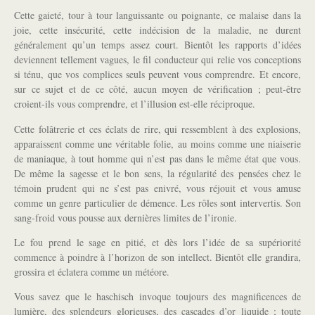
Cette gaieté, tour à tour languissante ou poignante, ce malaise dans la
joie, cette insécurité, cette indécision de la maladie, ne durent
généralement qu’un temps assez court. Bientôt les rapports d’idées
deviennent tellement vagues, le fil conducteur qui relie vos conceptions
si ténu, que vos complices seuls peuvent vous comprendre. Et encore,
sur ce sujet et de ce côté, aucun moyen de vérification ; peut-être
croient-ils vous comprendre, et l’illusion est-elle réciproque.
Cette folâtrerie et ces éclats de rire, qui ressemblent à des explosions,
apparaissent comme une véritable folie, au moins comme une niaiserie
de maniaque, à tout homme qui n’est pas dans le même état que vous.
De même la sagesse et le bon sens, la régularité des pensées chez le
témoin prudent qui ne s’est pas enivré, vous réjouit et vous amuse
comme un genre particulier de démence. Les rôles sont intervertis. Son
sang-froid vous pousse aux dernières limites de l’ironie.
Le fou prend le sage en pitié, et dès lors l’idée de sa supériorité
commence à poindre à l’horizon de son intellect. Bientôt elle grandira,
grossira et éclatera comme un météore.
Vous savez que le haschisch invoque toujours des magnificences de
lumière, des splendeurs glorieuses, des cascades d’or liquide ; toute